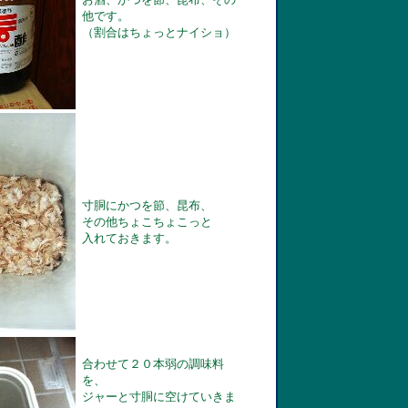
他です。
（割合はちょっとナイショ）
寸胴にかつを節、昆布、
その他ちょこちょこっと
入れておきます。
合わせて２０本弱の調味料
を、
ジャーと寸胴に空けていきま