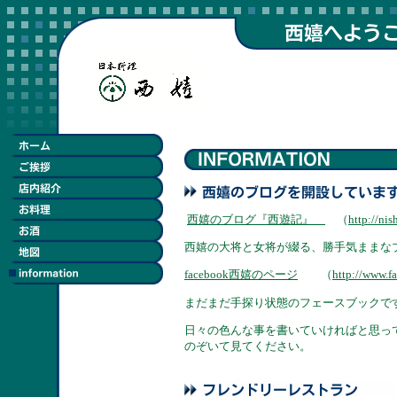
西嬉のブログ『西遊記』
（
http://nis
西嬉の大将と女将が綴る、勝手気ままな
facebook西嬉のページ
（
http://www.f
まだまだ手探り状態のフェースブックで
日々の色んな事を書いていければと思っ
のぞいて見てください。