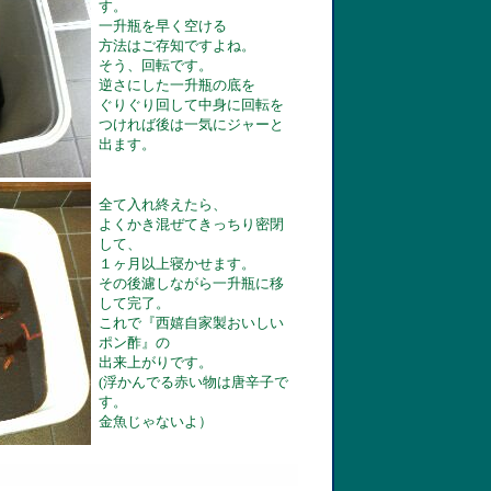
す。
一升瓶を早く空ける
方法はご存知ですよね。
そう、回転です。
逆さにした一升瓶の底を
ぐりぐり回して中身に回転を
つければ後は一気にジャーと
出ます。
全て入れ終えたら、
よくかき混ぜてきっちり密閉
して、
１ヶ月以上寝かせます。
その後濾しながら一升瓶に移
して完了。
これで『西嬉自家製おいしい
ポン酢』の
出来上がりです。
(浮かんでる赤い物は唐辛子で
す。
金魚じゃないよ）