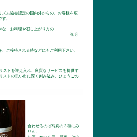
リズム協会
認定の国内外からの、お客様を広
です。
単な、お料理や召し上がり方の
説明
を、ご接待される時などにもご利用下さい。
リストを迎え入れ、良質なサービスを提供す
リストの思い出に深く刻み込み、ひょうごの
合わせるのは写真の３種にみ
りん、
お酒、かつを節、昆布、その